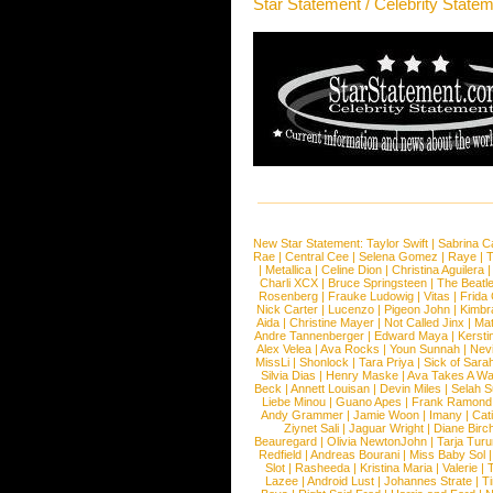
Star Statement / Celebrity State
New Star Statement:
Taylor Swift
|
Sabrina C
Rae
|
Central Cee
|
Selena Gomez
|
Raye
|
T
|
Metallica
|
Celine Dion
|
Christina Aguilera
Charli XCX
|
Bruce Springsteen
|
The Beatl
Rosenberg
|
Frauke Ludowig
|
Vitas
|
Frida
Nick Carter
|
Lucenzo
|
Pigeon John
|
Kimbr
Aida
|
Christine Mayer
|
Not Called Jinx
|
Ma
Andre Tannenberger
|
Edward Maya
|
Kersti
Alex Velea
|
Ava Rocks
|
Youn Sunnah
|
Nev
MissLi
|
Shonlock
|
Tara Priya
|
Sick of Sara
Silvia Dias
|
Henry Maske
|
Ava Takes A Wa
Beck
|
Annett Louisan
|
Devin Miles
|
Selah 
Liebe Minou
|
Guano Apes
|
Frank Ramond
Andy Grammer
|
Jamie Woon
|
Imany
|
Cat
Ziynet Sali
|
Jaguar Wright
|
Diane Birc
Beauregard
|
Olivia NewtonJohn
|
Tarja Tur
Redfield
|
Andreas Bourani
|
Miss Baby Sol
Slot
|
Rasheeda
|
Kristina Maria
|
Valerie
|
Lazee
|
Android Lust
|
Johannes Strate
|
T