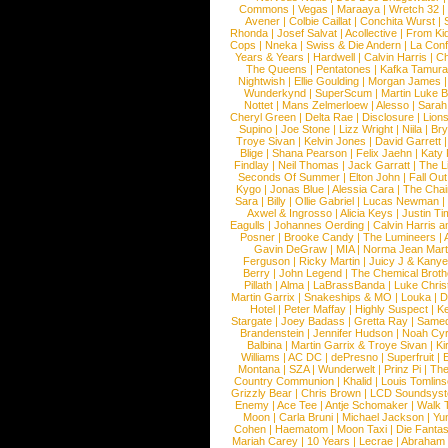
Commons
|
Vegas
|
Maraaya
|
Wretch 32
Avener
|
Colbie Caillat
|
Conchita Wurst
|
Rhonda
|
Josef Salvat
|
Acollective
|
From Ki
Cops
|
Nneka
|
Swiss & Die Andern
|
La Conf
Years & Years
|
Hardwell
|
Calvin Harris
|
Ch
The Queens
|
Pentatones
|
Kafka Tamura
Nightwish
|
Ellie Goulding
|
Morgan James
Wunderkynd
|
SuperScum
|
Martin Luke 
Nottet
|
Mans Zelmerloew
|
Alesso
|
Sarah
Cheryl Green
|
Delta Rae
|
Disclosure
|
Lion
Supino
|
Joe Stone
|
Lizz Wright
|
Niila
|
Br
Troye Sivan
|
Kelvin Jones
|
David Garrett
Blige
|
Shana Pearson
|
Felix Jaehn
|
Katy 
Findlay
|
Neil Thomas
|
Jack Garratt
|
The L
Seconds Of Summer
|
Elton John
|
Fall Ou
Kygo
|
Jonas Blue
|
Alessia Cara
|
The Cha
Sara
|
Billy
|
Ollie Gabriel
|
Lucas Newman
Axwel & Ingrosso
|
Alicia Keys
|
Justin Ti
Eagulls
|
Johannes Oerding
|
Calvin Harris 
Posner
|
Brooke Candy
|
The Lumineers
|
Gavin DeGraw
|
MIA
|
Norma Jean Mart
Ferguson
|
Ricky Martin
|
Juicy J & Kany
Berry
|
John Legend
|
The Chemical Broth
Pillath
|
Alma
|
LaBrassBanda
|
Luke Chris
Martin Garrix
|
Snakeships & MO
|
Louka
|
D
Hotel
|
Peter Maffay
|
Highly Suspect
|
K
Stargate
|
Joey Badass
|
Gretta Ray
|
Samed
Brandenstein
|
Jennifer Hudson
|
Noah Cy
Balbina
|
Martin Garrix & Troye Sivan
|
Ki
Williams
|
AC DC
|
dePresno
|
Superfruit
|
Montana
|
SZA
|
Wunderwelt
|
Prinz Pi
|
The
Country Communion
|
Khalid
|
Louis Tomlin
Grizzly Bear
|
Chris Brown
|
LCD Soundsys
Enemy
|
Ace Tee
|
Antje Schomaker
|
Walk 
Moon
|
Carla Bruni
|
Michael Jackson
|
Yu
Cohen
|
Haematom
|
Moon Taxi
|
Die Fantas
Mariah Carey
|
10 Years
|
Lecrae
|
Abraham