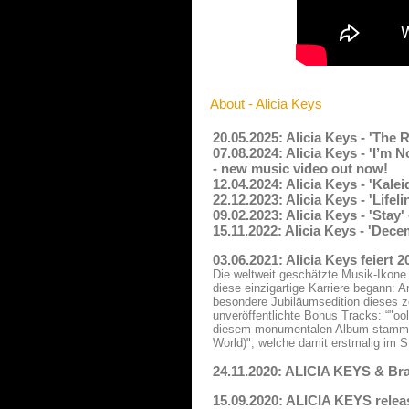
About - Alicia Keys
20.05.2025: Alicia Keys - 'The
07.08.2024: Alicia Keys - 'I’m
- new music video out now!
12.04.2024: Alicia Keys - 'Kal
22.12.2023: Alicia Keys - 'Life
09.02.2023: Alicia Keys - 'Stay
15.11.2022: Alicia Keys - 'Dec
03.06.2021: Alicia Keys feiert 
Die weltweit geschätzte Musik-Ikone
diese einzigartige Karriere begann: 
besondere Jubiläumsedition dieses ze
unveröffentlichte Bonus Tracks: “"o
diesem monumentalen Album stammen.
World)", welche damit erstmalig im 
24.11.2020: ALICIA KEYS & Bran
15.09.2020: ALICIA KEYS relea