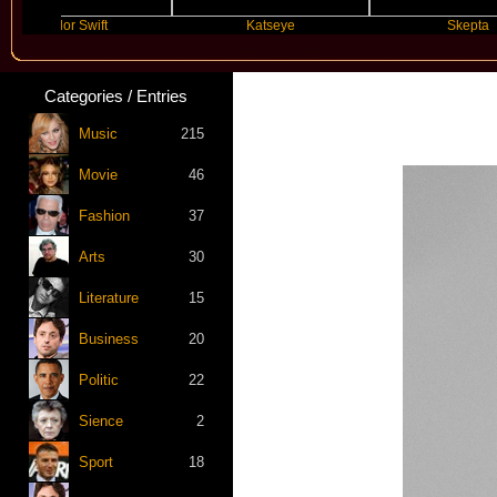
ylor Swift
Katseye
Skepta
Categories / Entries
Music
215
Movie
46
Fashion
37
Arts
30
Literature
15
Business
20
Politic
22
Sience
2
Sport
18