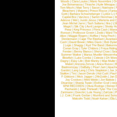
Woods
|
Clara Louise
|
Mario Novembre
|
Or
Joe Bonamassa
|
Tinashe
|
Kylie Minogue
Tom Misch
|
Matt Terry
|
Saxon
|
Nakhane
|
Bleachers
|
Maluma
|
Prince Royce
|
Fanta
Gotti
|
Barbara Schoeneberger
|
Lykke Li
|
Capital Bra
|
VanJess
|
Samm Henshaw
|
M
Adesse
|
Wet
|
Justin Jesso
|
Marteria and 
Jean Michel Jarre
|
Tash Sultana
|
Ilira
|
LS
Magic!
|
Silk City
|
Avril Lavigne
|
Shotty H
Peep
|
King Princess
|
Flora Cash
|
Maxw
Ronson
|
Professor Green
|
Zedd
|
Ward T
Alive
|
Maggie Rogers
|
Koffee
|
Yung Pinch
Dendemann
|
Cage The Elephant
|
Avantas
Cash
|
David Bowie
|
Miles Davis
|
Bob Dyla
|
Logic
|
Shaggy
|
Kyd The Band
|
Bakerm
Conan Gray
|
Tyler Childers
|
Freya Ridin
Fender
|
Benny Blanco
|
Sheryl Crow
|
Sea
Summer Walker
|
Marius Mueller-Westernh
Blowfish
|
Luke Combs
|
Celeste
|
Oh Won
Dagny
|
Easy Life
|
Bob Marley
|
Mae Muller
Mabel
|
Arizona Zervas
|
Anica Russo
|
B
Badmomzjay
|
DaBaby
|
Pearl Jam
|
Apach
Gardot
|
Lang Lang
|
Chris Stapleton
|
Jax J
Stallion
|
Tini
|
Jason Derulo
|
Kid Cudi
|
Paul
F Gibbons
|
Mick Jagger
|
24kGoldn
|
Jan D
Joy Crookes
|
Mimi Webb
|
Jon Batiste
|
Disarstar
|
Shania Twain
|
Esther Graf
|
ree
6PM RECORDS
|
Olivia Rodrigo
|
Renee 
Pashanim
|
Jade Thirlwall
|
Tyler The Cre
Zartmann
|
Doechii
|
Lola Young
|
Zah1de
|
P
|
J. Cole
|
Frank Gerber
|
Mumford and Sons
Malcolm Todd
|
Noah Kahan
|
Ella 