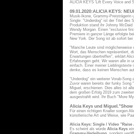
ALICIA KEYS 'Lift Every Voice and S
09.01.2020:ALICIA KEYS: N
Musik-Ikone, Grammy-Preisträgerin 
Single: "Underdog" ist der Titel de
Produktion stand ihr Johnny McDaid
Wendy Morgan. Einen "exclusive firs
Premiere in ganzer Länge erfolgte 
New York. Der Song ist ab sofort bei
"Manche Leute sind möglicherweise 
Wort, das Menschen repräsentiert, di
Erwartungen übertreffen", erklärt Al
Erfahrungen geht. Wir waren alle in 
einfach. Einer meiner Lieblingstexte 
denke, dass es keinen Menschen auf 
"Underdog" ein weiterer Vorab-Song 
Zuvor waren bereits der funky Song 
Miguel, erschienen. Dies alles ist al
dem großen Erfolg 2019 zum zweite
ausgestrahlt wird. Ihr Buch "More Mys
Alicia Keys und Miguel."Show
Für einen richtigen Knaller sorgen A
künstlerische Art und Weise, wie Paa
Alicia Keys: Single / Video "Raise
Es scheint als würde
Alicia Keys
ein
Grammy-Verleihung
, sondern veröf