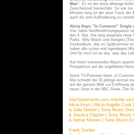
Man"
. Es ist der erste alleinige Auftr
Zwischenzeit keinesfalls: So war sie
Minuten lang ist der neue Track der
auch als eine Aufforderung zu verst
Alicia Keys: "In Common” Single 
Vier Jahre Veröffentlichungspause s
den 4. Mai, ihre lang erwartete neue
Parks, Billy Walsh und Illangelo (Th
Studioalbum, das im Spätsommer ersch
haben alle schon mal irgendwann Mist
Und für mich ist es das, was das Le
Auf ihrem kommenden Album spannt A
Perspektive auf die ungefilterte Human
Seine TV-Premiere feiert „In Commo
Mai schreibt die 35 jährige einmal m
auf der ganzen Welt zur Eröffnung d
neuer Juror in der NBC-Show „The Vo
StarStatements.com möchte sich
Alicia Keys ( Alicia Augello Cook 
& Julia Steiner ( Sony Music Ge
& Jessica Clayton ( Sony Music
& Itamar Marom ( Sony Music En
Frank Gerber