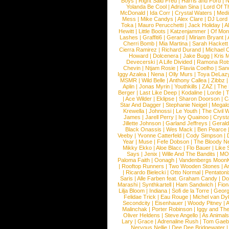
Boys
|
Right Said Fred
|
Harris and Ford
|
N
Yolanda Be Cool
|
Adrian Sina
|
Lord Of T
McDonald
|
Ida Corr
|
Crystal Waters
|
Medi
Mess
|
Mike Candys
|
Alex Clare
|
DJ Lord
Toka
|
Mauro Perucchetti
|
Jack Holiday
|
A
Hewitt
|
Little Boots
|
Katzenjammer
|
Of Mon
Lashes
|
Graffiti6
|
Gerard
|
Miriam Bryant
|
Cherri Bomb
|
Mia Martina
|
Sarah Hackett
Cierra Ramirez
|
Richard Durand
|
Michael C
Howard
|
Dolcenera
|
Jake Bugg
|
Kris 
Devecerski
|
A Life Divided
|
Ramona Rots
Chevin
|
Ntjam Rosie
|
Flavia Coelho
|
San
Iggy Azalea
|
Nena
|
Olly Murs
|
Toya DeLaz
MSMR
|
Wild Belle
|
Anthony Callea
|
Zibbz
Aplin
|
Jonas Myrin
|
Youthkills
|
ZAZ
|
The 
Berger
|
Last Like Deep
|
Kodaline
|
Lorde
|
|
Ace Wilder
|
Eklipse
|
Sharon Doorson
|
C
Star And Dagger
|
Stephanie Neigel
|
Megal
Krewella
|
Johnossi
|
Le Youth
|
The Civil 
James
|
Jarell Perry
|
Ivy Quainoo
|
Crysta
Jillette Johnson
|
Garland Jeffreys
|
Gerald
Black Onassis
|
Wes Mack
|
Ben Pearce
Veeby
|
Yvonne Catterfeld
|
Cody Simpson
|
Year
|
Muse
|
Fefe Dobson
|
The Bloody N
Mikky Ekko
|
Aloe Blacc
|
Flo Bauer
|
Like
Says
|
Jenix
|
Wille And The Bandits
|
MO
Paloma Faith
|
Oonagh
|
Vandenbergs Moon
|
Rooftop Runners
|
Two Wooden Stones
|
A
|
Ricardo Bielecki
|
Otto Normal
|
Pentatoni
Saris
|
Alle Farben feat. Graham Candy
|
Do
Marashi
|
Synthkartell
|
Ham Sandwich
|
Fio
Lilja Bloom
|
Indiana
|
Sofi de la Torre
|
Georg
Felidae Trick
|
Eau Rouge
|
Michel van Dy
Secondcity
|
Eisenhauer
|
Woody Pitney
|
A
Malinchak
|
Porter Robinson
|
Iggy and Th
Oliver Heldens
|
Steve Angello
|
As Animal
Lary
|
Grace
|
Adrenaline Rush
|
Tom Gaeb
Nervous Nellie
|
Dee Dee Bridgewater
|