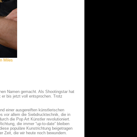
in Miles
einen Namen gemacht. Als Shootingstar hat
er bis jetzt voll entsprochen. Trotz
 einer ausgereiften künstlerischen
s vor allem die Siebdrucktechnik, die in
rch die Pop Art Künstler revolutioniert.
 Richtung, die immer “up-to-date” bleiben
 diese populäre Kunstrichtung beigetragen
r Zeit, die wir heute noch bewundern.