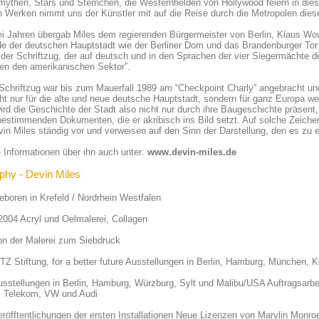
mythen, Stars und Sternchen, die Westernhelden von Hollywood feiern in diesen
 Werken nimmt uns der Künstler mit auf die Reise durch die Metropolen dies
i Jahren übergab Miles dem regierenden Bürgermeister von Berlin, Klaus Wowe
e der deutschen Hauptstadt wie der Berliner Dom und das Brandenburger Tor
er Schriftzug, der auf deutsch und in den Sprachen der vier Siegermächte d
en den amerikanischen Sektor”.
Schriftzug war bis zum Mauerfall 1989 am “Checkpoint Charly” angebracht un
ht nur für die alte und neue deutsche Hauptstadt, sondern für ganz Europa we
ird die Geschichte der Stadt also nicht nur durch ihre Baugeschichte präsent
estimmenden Dokumenten, die er akribisch ins Bild setzt. Auf solche Zeiche
in Miles ständig vor und verweisen auf den Sinn der Darstellung, den es zu en
 Informationen über ihn auch unter:
www.devin-miles.de
phy - Devin Miles
boren in Krefeld / Nordrhein Westfalen
2004 Acryl und Oelmalerei, Collagen
on der Malerei zum Siebdruck
Z Stiftung, for a better future Ausstellungen in Berlin, Hamburg, München, K
sstellungen in Berlin, Hamburg, Würzburg, Sylt und Malibu/USA Auftragsarbe
, Telekom, VW und Audi
röfftentlichungen der ersten Installationen Neue Lizenzen von Marylin Mon