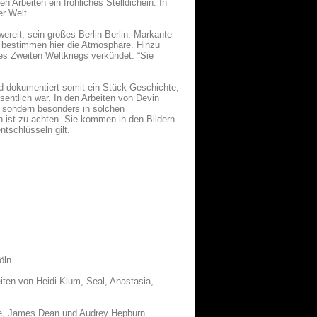
 Arbeiten ein fröhliches Stelldichein. In
er Welt.
reit, sein großes Berlin-Berlin. Markante
 bestimmen hier die Atmosphäre. Hinzu
es Zweiten Weltkriegs verkündet: “Sie
d dokumentiert somit ein Stück Geschichte,
sentlich war. In den Arbeiten von Devin
, sondern besonders in solchen
n ist zu achten. Sie kommen in den Bildern
tschlüsseln gilt.
öln
iten von Heidi Klum, Seal, Anastasia,
roe, James Dean und Audrey Hepburn