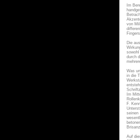
Im Bere
handgeb
Betrach
Akzente
von Mil
differe
Fingers
Die aus
Wirkung
sowohl 
durch d
mehrere
Was unt
in die 
Werksta
entsteh
Schrift
Im Mitt
Rollenk
F. Kenn
Unterst
seinen 
wesent
betone
Brisanz
Auf die