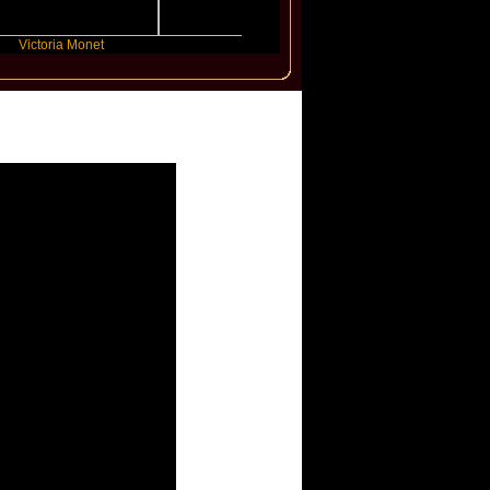
ia Monet
FLO
JENNIE
les