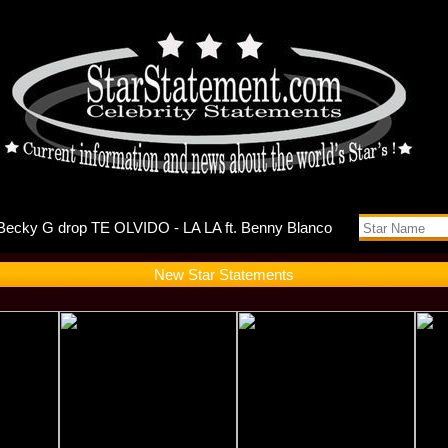
ts Self-Di
New Star Statements