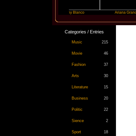
ayyyer
Benny Blanco
Ariana Grande
Categories / Entries
Music
215
Movie
46
Fashion
37
Arts
30
Literature
15
Business
20
Politic
22
Sience
2
Sport
18