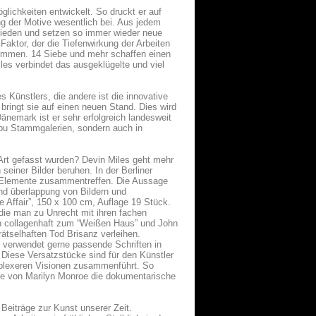
lichkeiten entwickelt. So druckt er auf
ng der Motive wesentlich bei. Aus jedem
hieden und setzen so immer wieder neue
Faktor, der die Tiefenwirkung der Arbeiten
 kommen. 14 Siebe und mehr schaffen einen
iles verbindet das ausgeklügelte und viel
 Künstlers, die andere ist die innovative
 bringt sie auf einen neuen Stand. Dies wird
nemark ist er sehr erfolgreich landesweit
ibu Stammgalerien, sondern auch in
-Art gefasst wurden? Devin Miles geht mehr
 seiner Bilder beruhen. In der Berliner
e Elemente zusammentreffen. Die Aussage
und überlappung von Bildern und
 Affair”, 150 x 100 cm, Auflage 19 Stück.
 die man zu Unrecht mit ihren fachen
iten collagenhaft zum “Weißen Haus” und John
ätselhaften Tod Brisanz verleihen.
s verwendet gerne passende Schriften in
. Diese Versatzstücke sind für den Künstler
mplexeren Visionen zusammenführt. So
de von Marilyn Monroe die dokumentarische
Beiträge zur Kunst unserer Zeit.