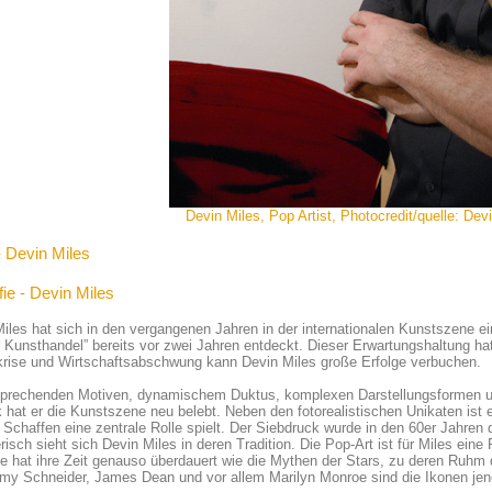
Devin Miles, Pop Artist, Photocredit/quelle: Dev
- Devin Miles
fie - Devin Miles
iles hat sich in den vergangenen Jahren in der internationalen Kunstszene 
r Kunsthandel” bereits vor zwei Jahren entdeckt. Dieser Erwartungshaltung hat 
krise und Wirtschaftsabschwung kann Devin Miles große Erfolge verbuchen.
sprechenden Motiven, dynamischem Duktus, komplexen Darstellungsformen und
 hat er die Kunstszene neu belebt. Neben den fotorealistischen Unikaten ist e
Schaffen eine zentrale Rolle spielt. Der Siebdruck wurde in den 60er Jahren du
risch sieht sich Devin Miles in deren Tradition. Die Pop-Art ist für Miles eine
ie hat ihre Zeit genauso überdauert wie die Mythen der Stars, zu deren Ruhm
my Schneider, James Dean und vor allem Marilyn Monroe sind die Ikonen jene