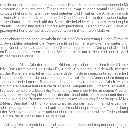
ich der drucktechnischen Innovation hat Devin Miles neue bahnbrechende Mög
ürsteten Aluminiumplatten. Dieses Material trägt zu der erstaunlichen Wirku
tungswinkel und vor allem bei wechselndem Licht, wirken die Arbeiten versc
. Feine Reflexionen dynamisieren die Oberflächen. Ein weiterer wesentlicher 
es bestimmt, ist die Vielzahl der Siebe, die bei einer Arbeit zur Anwendung
nzierten Eindruck und sorgen für die entsprechende Vielschichtigkeit. Devin M
pitzengefühl erfordernde Siebdruckverfahren mit der freien Malerei.
gezeichnete technische Verarbeitung ist eine Voraussetzung für den Erfolg des
. Devin Miles adaptiert die Pop-Art nicht einfach, er entwickelt sie weiter und
vom Kunsthandel als auch von den Galeristen gleichermaßen geschätzt. In Dä
en Fachhandel vertreten. In den USA hat er nicht nur in New York und in Mal
n Zentren in Florida.
erscheidet Miles Arbeiten von den Bildern, die bisher unter dem Begriff Pop
Tiefe. Dazu trägt nicht zuletzt das Prinzip der Collage bei, auf dem die meisten
tt des Künstlers entstehen komplexe Bilder, in denen ganz unterschiedlich
t durch den Kontext, der durch die scheinbar willkürliche Aneinanderreihung 
zügen zustande kommt. Besonders deutlichsten wird dies in der Arbeit “Monroe
elpunkt steht dabei natürlich die strahlende Sängerin und Filmschauspielerin,
lischees identifiziert. Durch die Verbindungslinien, die Miles in seinen Arbe
edy zieht, werden Aspekte betont, die der Geschichte der Monroe und ihrem r
richen wird diese Brisanz noch durch die Verwendung von Schriftzügen. Mile
Bildern. Dies hat nicht nur kompositorische, sondern auch inhaltliche Gründe
liche Mosaiksteine, die er im Laufe des Produktionsprozesses zu immer ko
n der Schlagzeilencharakter und daneben die nüchterne amtliche Todesurkun
, auf die der Künstler hier Bezug nimmt.
se Art und Weise entstehen täglich aus neuen Ideen und Inspirationen heraus 