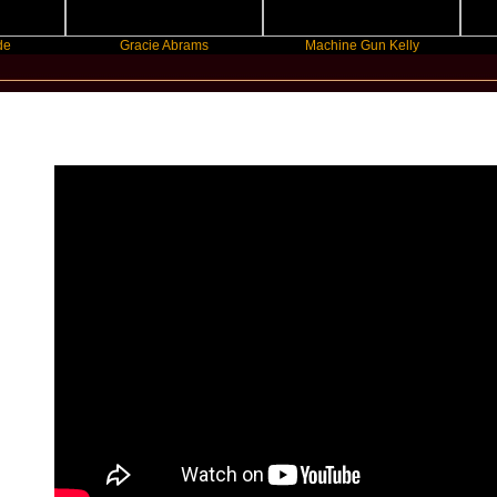
Gracie Abrams
Machine Gun Kelly
Victor
Star Statement Interntaional / Devin Mi