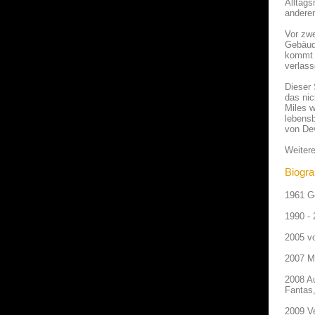
Alltags
anderen
Vor zwe
Gebäud
kommt d
verlass
Dieser 
das nic
Miles w
lebensb
von Dev
Weitere
Biogra
1961 Ge
1990 - 
2005 v
2007 MT
2008 Au
Fantas
2009 Ve