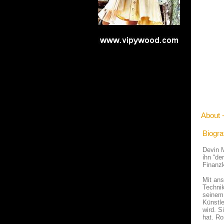
About 
Biogra
Devin M
ihn “de
Finanz
Mit an
Technik
seinem 
Künstle
wird. S
hat. Ro