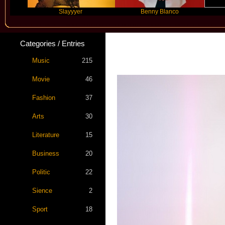
Slayyyer
Benny Blanco
Ariana 
Categories / Entries
Music
215
Movie
46
Fashion
37
Arts
30
Literature
15
Business
20
Politic
22
Sience
2
Sport
18