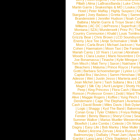
Pillath
|
Alma
|
LaBrassBanda
|
Luke Chris
Martin Garrix
|
Snakeships & MO
|
Louka
|
D
Hotel
|
Peter Maffay
|
Highly Suspect
|
K
Stargate
|
Joey Badass
|
Gretta Ray
|
Samed
Brandenstein
|
Jennifer Hudson
|
Noah Cy
Balbina
|
Martin Garrix & Troye Sivan
|
Ki
Williams
|
AC DC
|
dePresno
|
Superfruit
|
Montana
|
SZA
|
Wunderwelt
|
Prinz Pi
|
The
Country Communion
|
Khalid
|
Louis Tomlin
Grizzly Bear
|
Chris Brown
|
LCD Soundsys
Enemy
|
Ace Tee
|
Antje Schomaker
|
Walk 
Moon
|
Carla Bruni
|
Michael Jackson
|
Yu
Cohen
|
Haematom
|
Moon Taxi
|
Die Fantas
Mariah Carey
|
10 Years
|
Lecrae
|
Abraham
Woods
|
Clara Louise
|
Mario Novembre
|
Or
Joe Bonamassa
|
Tinashe
|
Kylie Minogue
Tom Misch
|
Matt Terry
|
Saxon
|
Nakhane
|
Bleachers
|
Maluma
|
Prince Royce
|
Fanta
Gotti
|
Barbara Schoeneberger
|
Lykke Li
|
Capital Bra
|
VanJess
|
Samm Henshaw
|
M
Adesse
|
Wet
|
Justin Jesso
|
Marteria and 
Jean Michel Jarre
|
Tash Sultana
|
Ilira
|
LS
Magic!
|
Silk City
|
Avril Lavigne
|
Shotty H
Peep
|
King Princess
|
Flora Cash
|
Maxw
Ronson
|
Professor Green
|
Zedd
|
Ward T
Alive
|
Maggie Rogers
|
Koffee
|
Yung Pinch
Dendemann
|
Cage The Elephant
|
Avantas
Cash
|
David Bowie
|
Miles Davis
|
Bob Dyla
|
Logic
|
Shaggy
|
Kyd The Band
|
Bakerm
Conan Gray
|
Tyler Childers
|
Freya Ridin
Fender
|
Benny Blanco
|
Sheryl Crow
|
Sea
Summer Walker
|
Marius Mueller-Westernh
Blowfish
|
Luke Combs
|
Celeste
|
Oh Won
Dagny
|
Easy Life
|
Bob Marley
|
Mae Muller
Mabel
|
Arizona Zervas
|
Anica Russo
|
B
Badmomzjay
|
DaBaby
|
Pearl Jam
|
Apach
Gardot
|
Lang Lang
|
Chris Stapleton
|
Jax J