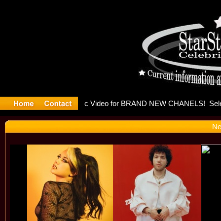
leases mu
Ne