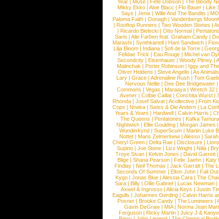
Year
|
Muse
|
Fefe Dobson
|
The Bloody N
Mikky Ekko
|
Aloe Blacc
|
Flo Bauer
|
Like
Says
|
Jenix
|
Wille And The Bandits
|
MO
Paloma Faith
|
Oonagh
|
Vandenbergs Moon
|
Rooftop Runners
|
Two Wooden Stones
|
A
|
Ricardo Bielecki
|
Otto Normal
|
Pentatoni
Saris
|
Alle Farben feat. Graham Candy
|
Do
Marashi
|
Synthkartell
|
Ham Sandwich
|
Fio
Lilja Bloom
|
Indiana
|
Sofi de la Torre
|
Georg
Felidae Trick
|
Eau Rouge
|
Michel van Dy
Secondcity
|
Eisenhauer
|
Woody Pitney
|
A
Malinchak
|
Porter Robinson
|
Iggy and Th
Oliver Heldens
|
Steve Angello
|
As Animal
Lary
|
Grace
|
Adrenaline Rush
|
Tom Gaeb
Nervous Nellie
|
Dee Dee Bridgewater
|
Commons
|
Vegas
|
Maraaya
|
Wretch 32
Avener
|
Colbie Caillat
|
Conchita Wurst
|
Rhonda
|
Josef Salvat
|
Acollective
|
From Ki
Cops
|
Nneka
|
Swiss & Die Andern
|
La Conf
Years & Years
|
Hardwell
|
Calvin Harris
|
Ch
The Queens
|
Pentatones
|
Kafka Tamura
Nightwish
|
Ellie Goulding
|
Morgan James
Wunderkynd
|
SuperScum
|
Martin Luke 
Nottet
|
Mans Zelmerloew
|
Alesso
|
Sarah
Cheryl Green
|
Delta Rae
|
Disclosure
|
Lion
Supino
|
Joe Stone
|
Lizz Wright
|
Niila
|
Br
Troye Sivan
|
Kelvin Jones
|
David Garrett
Blige
|
Shana Pearson
|
Felix Jaehn
|
Katy 
Findlay
|
Neil Thomas
|
Jack Garratt
|
The L
Seconds Of Summer
|
Elton John
|
Fall Ou
Kygo
|
Jonas Blue
|
Alessia Cara
|
The Cha
Sara
|
Billy
|
Ollie Gabriel
|
Lucas Newman
Axwel & Ingrosso
|
Alicia Keys
|
Justin Ti
Eagulls
|
Johannes Oerding
|
Calvin Harris 
Posner
|
Brooke Candy
|
The Lumineers
|
Gavin DeGraw
|
MIA
|
Norma Jean Mart
Ferguson
|
Ricky Martin
|
Juicy J & Kany
Berry
|
John Legend
|
The Chemical Broth