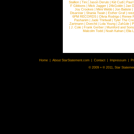
Stallion
|
Tini
|
Jason Derulo
|
Kid Cudi
|
Paul
F Gibbons
|
Mick Jagger
|
24kGoldn
|
Jan D
Joy Crookes
|
Mimi Webb
|
Jon Batiste
|
Disarstar
|
Shania Twain
|
Esther Graf
|
ree
6PM RECORDS
|
Olivia Rodrigo
|
Renee 
Pashanim
|
Jade Thirlwall
|
Tyler The Cre
Zartmann
|
Doechii
|
Lola Young
|
Zah1de
|
P
|
J. Cole
|
Frank Gerber
|
Mumford and Sons
Malcolm Todd
|
Noah Kahan
|
Ella 
Home
|
About StarStatement.com
|
Contact
|
Impressum
|
P
© 2009 + ® 2011, Star Statemen