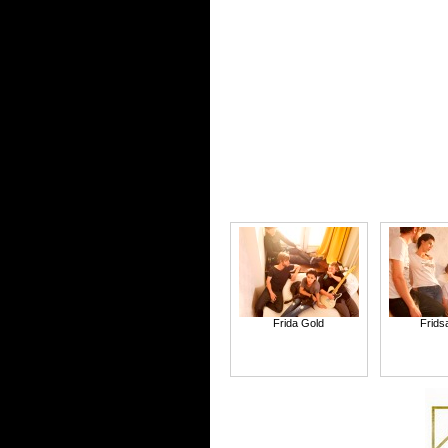
Frida Gold
Frids