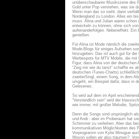
unüberschaubaren Musikszene des Ruh
Gold unter Pop verstehen, was sie da
Wenn man das so sieht, dann verhält
Nordengland zu London. Alles ein bi
muss. Alina und Julian waren schon 
entwickeln zu können, ohne sich vo
aufeinanderfolgen. Nebeneffekt: Ein 
genießen.
Für Alina ist Mode nämlich die zweit
Mode-Blogs für einiges Aufsehen sorg
hinzugeben. Das ist auch gut für die
Werbespots für MTV Mobile, die mit F
Figur, dass Alina von der deutschen
“Zeig mir wie du tanzt” schaffte es a
deutschen iTunes-Charts) schließlich
zweiterSingl, einem Song, in dem Ali
umgeht, ein Beispiel dafür, dass in 
Gelesenes.
So wird auf dem im April erscheinend
“Verständlich sein” wird der klassis
wie immer, mit großer Melodie, Spit
Denn die Songs sind ursprünglich al
und Andi - aber im Proberaum hat si
Schimmer zu verleihen. Aber das bed
kommunikativen Möglichkeiten des Po
Vorprogramm von Kylie Minogue auch
Wovon sollen wir also träumen?. Von 