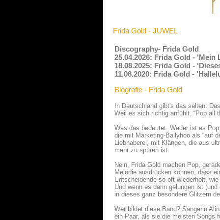
Frida Gold - JUWEL
Discography- Frida Gold
25.04.2026: Frida Gold - 'Mein
18.08.2025: Frida Gold - 'Dies
11.06.2020: Frida Gold - 'Halle
Biografie - Frida Gold
In Deutschland gibt's das selten: D
Weil es sich richtig anfühlt. “Pop al
Was das bedeutet: Weder ist es Pop 
die mit Marketing-Ballyhoo als “auf 
Liebhaberei, mit Klängen, die aus u
mehr zu spüren ist.
Nein, Frida Gold machen Pop, gerade 
Melodie ausdrücken können, dass ein
Entscheidende so oft wiederholt, wi
Und wenn es dann gelungen ist (und e
in dieses ganz besondere Glitzern 
Wer bildet diese Band? Sängerin Alin
ein Paar, als sie die meisten Songs 