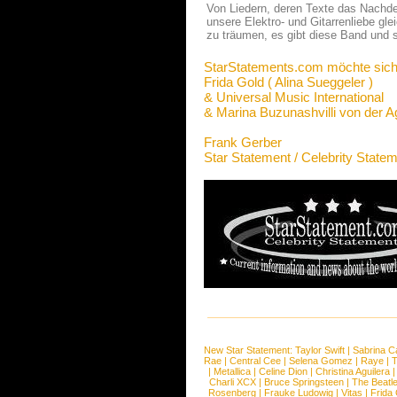
Von Liedern, deren Texte das Nachde
unsere Elektro- und Gitarrenliebe gl
zu träumen, es gibt diese Band und s
StarStatements.com möchte sich
Frida Gold ( Alina Sueggeler )
& Universal Music International
& Marina Buzunashvilli von de
Frank Gerber
Star Statement / Celebrity State
New Star Statement:
Taylor Swift
|
Sabrina C
Rae
|
Central Cee
|
Selena Gomez
|
Raye
|
T
|
Metallica
|
Celine Dion
|
Christina Aguilera
Charli XCX
|
Bruce Springsteen
|
The Beatl
Rosenberg
|
Frauke Ludowig
|
Vitas
|
Frida