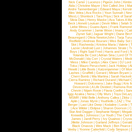
Nick Carter
|
Lucenzo
|
Pigeon John
|
Kimbr
Aida
|
Christine Mayer
|
Not Called Jinx
|
Ma
Andre Tannenberger
|
Edward Maya
|
Kersti
Alex Velea
|
Ava Rocks
|
Youn Sunnah
|
Nev
MissLi
|
Shonlock
|
Tara Priya
|
Sick of Sara
Silvia Dias
|
Henry Maske
|
Ava Takes A Wa
Beck
|
Annett Louisan
|
Devin Miles
|
Selah 
Liebe Minou
|
Guano Apes
|
Frank Ramond
Andy Grammer
|
Jamie Woon
|
Imany
|
Cat
Ziynet Sali
|
Jaguar Wright
|
Diane Birc
Beauregard
|
Olivia NewtonJohn
|
Tarja Tur
Redfield
|
Andreas Bourani
|
Miss Baby Sol
Slot
|
Rasheeda
|
Kristina Maria
|
Valerie
|
Lazee
|
Android Lust
|
Johannes Strate
|
T
Boys
|
Right Said Fred
|
Harris and Ford
|
N
Yolanda Be Cool
|
Adrian Sina
|
Lord Of T
McDonald
|
Ida Corr
|
Crystal Waters
|
Medi
Mess
|
Mike Candys
|
Alex Clare
|
DJ Lord
Toka
|
Mauro Perucchetti
|
Jack Holiday
|
A
Hewitt
|
Little Boots
|
Katzenjammer
|
Of Mon
Lashes
|
Graffiti6
|
Gerard
|
Miriam Bryant
|
Cherri Bomb
|
Mia Martina
|
Sarah Hackett
Cierra Ramirez
|
Richard Durand
|
Michael C
Howard
|
Dolcenera
|
Jake Bugg
|
Kris 
Devecerski
|
A Life Divided
|
Ramona Rots
Chevin
|
Ntjam Rosie
|
Flavia Coelho
|
San
Iggy Azalea
|
Nena
|
Olly Murs
|
Toya DeLaz
MSMR
|
Wild Belle
|
Anthony Callea
|
Zibbz
Aplin
|
Jonas Myrin
|
Youthkills
|
ZAZ
|
The 
Berger
|
Last Like Deep
|
Kodaline
|
Lorde
|
|
Ace Wilder
|
Eklipse
|
Sharon Doorson
|
C
Star And Dagger
|
Stephanie Neigel
|
Megal
Krewella
|
Johnossi
|
Le Youth
|
The Civil 
James
|
Jarell Perry
|
Ivy Quainoo
|
Crysta
Jillette Johnson
|
Garland Jeffreys
|
Gerald
Black Onassis
|
Wes Mack
|
Ben Pearce
Veeby
|
Yvonne Catterfeld
|
Cody Simpson
|