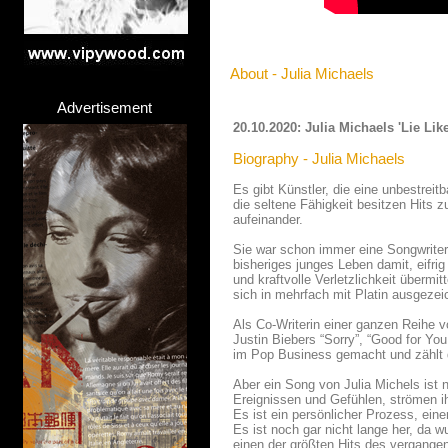
About - Julia Michaels
Advertisement
20.10.2020: Julia Michaels 'Lie Li
Biography - Julia Michaels
Es gibt Künstler, die eine unbestrei
die seltene Fähigkeit besitzen Hits 
aufeinander.
Sie war schon immer eine Songwriterin
bisheriges junges Leben damit, eifri
und kraftvolle Verletzlichkeit überm
sich in mehrfach mit Platin ausgezei
Als Co-Writerin einer ganzen Reihe vo
Justin Biebers “Sorry”, “Good for Y
im Pop Business gemacht und zählt do
Aber ein Song von Julia Michels ist ni
Ereignissen und Gefühlen, strömen ih
Es ist ein persönlicher Prozess, eine
Es ist noch gar nicht lange her, da 
einen der größten Hits des vergangen