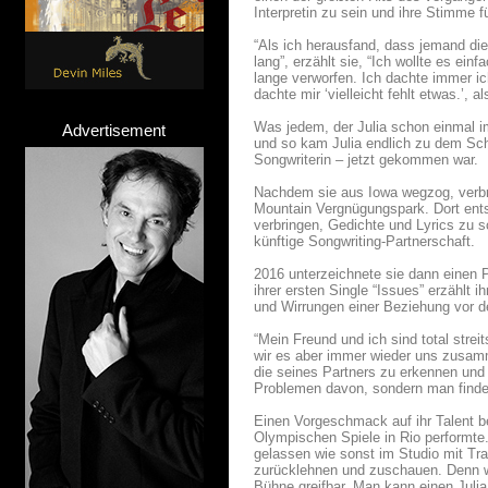
Interpretin zu sein und ihre Stimme f
“Als ich herausfand, dass jemand d
lang”, erzählt sie, “Ich wollte es ei
lange verworfen. Ich dachte immer ic
dachte mir ‘vielleicht fehlt etwas.’, 
Was jedem, der Julia schon einmal im
Advertisement
und so kam Julia endlich zu dem Schl
Songwriterin – jetzt gekommen war.
Nachdem sie aus Iowa wegzog, verbrac
Mountain Vergnügungspark. Dort ents
verbringen, Gedichte und Lyrics zu sc
künftige Songwriting-Partnerschaft.
2016 unterzeichnete sie dann einen 
ihrer ersten Single “Issues” erzählt 
und Wirrungen einer Beziehung vor 
“Mein Freund und ich sind total strei
wir es aber immer wieder uns zusamm
die seines Partners zu erkennen und 
Problemen davon, sondern man findet
Einen Vorgeschmack auf ihr Talent b
Olympischen Spiele in Rio performt
gelassen wie sonst im Studio mit Tra
zurücklehnen und zuschauen. Denn we
Bühne greifbar. Man kann einen Juli