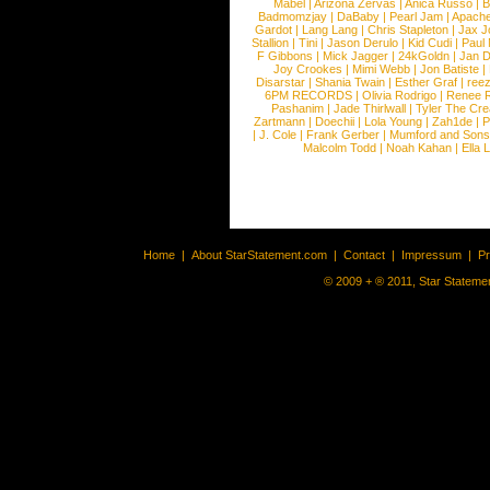
Mabel
|
Arizona Zervas
|
Anica Russo
|
B
Badmomzjay
|
DaBaby
|
Pearl Jam
|
Apach
Gardot
|
Lang Lang
|
Chris Stapleton
|
Jax J
Stallion
|
Tini
|
Jason Derulo
|
Kid Cudi
|
Paul
F Gibbons
|
Mick Jagger
|
24kGoldn
|
Jan D
Joy Crookes
|
Mimi Webb
|
Jon Batiste
|
Disarstar
|
Shania Twain
|
Esther Graf
|
ree
6PM RECORDS
|
Olivia Rodrigo
|
Renee 
Pashanim
|
Jade Thirlwall
|
Tyler The Cre
Zartmann
|
Doechii
|
Lola Young
|
Zah1de
|
P
|
J. Cole
|
Frank Gerber
|
Mumford and Sons
Malcolm Todd
|
Noah Kahan
|
Ella 
Home
|
About StarStatement.com
|
Contact
|
Impressum
|
P
© 2009 + ® 2011, Star Statemen