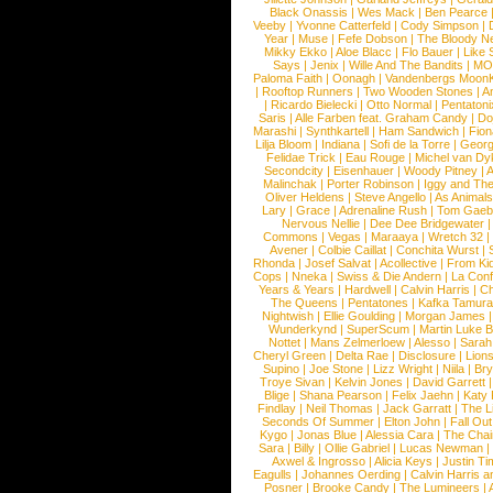
Black Onassis
|
Wes Mack
|
Ben Pearce
Veeby
|
Yvonne Catterfeld
|
Cody Simpson
|
Year
|
Muse
|
Fefe Dobson
|
The Bloody N
Mikky Ekko
|
Aloe Blacc
|
Flo Bauer
|
Like
Says
|
Jenix
|
Wille And The Bandits
|
MO
Paloma Faith
|
Oonagh
|
Vandenbergs Moon
|
Rooftop Runners
|
Two Wooden Stones
|
A
|
Ricardo Bielecki
|
Otto Normal
|
Pentatoni
Saris
|
Alle Farben feat. Graham Candy
|
Do
Marashi
|
Synthkartell
|
Ham Sandwich
|
Fio
Lilja Bloom
|
Indiana
|
Sofi de la Torre
|
Georg
Felidae Trick
|
Eau Rouge
|
Michel van Dy
Secondcity
|
Eisenhauer
|
Woody Pitney
|
A
Malinchak
|
Porter Robinson
|
Iggy and Th
Oliver Heldens
|
Steve Angello
|
As Animal
Lary
|
Grace
|
Adrenaline Rush
|
Tom Gaeb
Nervous Nellie
|
Dee Dee Bridgewater
|
Commons
|
Vegas
|
Maraaya
|
Wretch 32
Avener
|
Colbie Caillat
|
Conchita Wurst
|
Rhonda
|
Josef Salvat
|
Acollective
|
From Ki
Cops
|
Nneka
|
Swiss & Die Andern
|
La Conf
Years & Years
|
Hardwell
|
Calvin Harris
|
Ch
The Queens
|
Pentatones
|
Kafka Tamura
Nightwish
|
Ellie Goulding
|
Morgan James
Wunderkynd
|
SuperScum
|
Martin Luke 
Nottet
|
Mans Zelmerloew
|
Alesso
|
Sarah
Cheryl Green
|
Delta Rae
|
Disclosure
|
Lion
Supino
|
Joe Stone
|
Lizz Wright
|
Niila
|
Br
Troye Sivan
|
Kelvin Jones
|
David Garrett
Blige
|
Shana Pearson
|
Felix Jaehn
|
Katy 
Findlay
|
Neil Thomas
|
Jack Garratt
|
The L
Seconds Of Summer
|
Elton John
|
Fall Ou
Kygo
|
Jonas Blue
|
Alessia Cara
|
The Cha
Sara
|
Billy
|
Ollie Gabriel
|
Lucas Newman
Axwel & Ingrosso
|
Alicia Keys
|
Justin Ti
Eagulls
|
Johannes Oerding
|
Calvin Harris 
Posner
|
Brooke Candy
|
The Lumineers
|