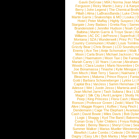
Gavin DeGraw
|
MIA
|
Norma Jean Mart
Ferguson
|
Ricky Martin
|
Juicy J & Kany
Berry
|
John Legend
|
The Chemical Broth
Pillath
|
Alma
|
LaBrassBanda
|
Luke Chris
Martin Garrix
|
Snakeships & MO
|
Louka
|
D
Hotel
|
Peter Maffay
|
Highly Suspect
|
K
Stargate
|
Joey Badass
|
Gretta Ray
|
Samed
Brandenstein
|
Jennifer Hudson
|
Noah Cy
Balbina
|
Martin Garrix & Troye Sivan
|
Ki
Williams
|
AC DC
|
dePresno
|
Superfruit
|
Montana
|
SZA
|
Wunderwelt
|
Prinz Pi
|
The
Country Communion
|
Khalid
|
Louis Tomlin
Grizzly Bear
|
Chris Brown
|
LCD Soundsys
Enemy
|
Ace Tee
|
Antje Schomaker
|
Walk 
Moon
|
Carla Bruni
|
Michael Jackson
|
Yu
Cohen
|
Haematom
|
Moon Taxi
|
Die Fantas
Mariah Carey
|
10 Years
|
Lecrae
|
Abraham
Woods
|
Clara Louise
|
Mario Novembre
|
Or
Joe Bonamassa
|
Tinashe
|
Kylie Minogue
Tom Misch
|
Matt Terry
|
Saxon
|
Nakhane
|
Bleachers
|
Maluma
|
Prince Royce
|
Fanta
Gotti
|
Barbara Schoeneberger
|
Lykke Li
|
Capital Bra
|
VanJess
|
Samm Henshaw
|
M
Adesse
|
Wet
|
Justin Jesso
|
Marteria and 
Jean Michel Jarre
|
Tash Sultana
|
Ilira
|
LS
Magic!
|
Silk City
|
Avril Lavigne
|
Shotty H
Peep
|
King Princess
|
Flora Cash
|
Maxw
Ronson
|
Professor Green
|
Zedd
|
Ward T
Alive
|
Maggie Rogers
|
Koffee
|
Yung Pinch
Dendemann
|
Cage The Elephant
|
Avantas
Cash
|
David Bowie
|
Miles Davis
|
Bob Dyla
|
Logic
|
Shaggy
|
Kyd The Band
|
Bakerm
Conan Gray
|
Tyler Childers
|
Freya Ridin
Fender
|
Benny Blanco
|
Sheryl Crow
|
Sea
Summer Walker
|
Marius Mueller-Westernh
Blowfish
|
Luke Combs
|
Celeste
|
Oh Won
Dagny
|
Easy Life
|
Bob Marley
|
Mae Muller