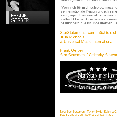
“Wenn ich für mich schreibe, muss i
sehr emotionale Person und ich serv
kann, egal ob es sexuell ist, etwas 
vielleicht bis jetzt nie bewusst gew
Startlöchern. Sie ist unbestreitbar. E
StarStatements.com möchte sich
Julia Michaels
& Universal Music International
Frank Gerber
Star Statement / Celebrity State
New Star Statement:
Taylor Swift
|
Sabrina C
Rae
|
Central Cee
|
Selena Gomez
|
Raye
|
T