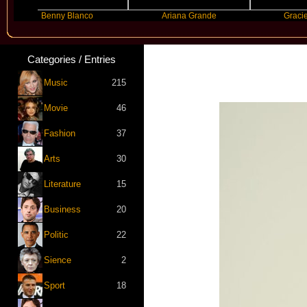
Benny Blanco
Ariana Grande
Gracie Abra
Categories / Entries
Music
215
Movie
46
Fashion
37
Arts
30
Literature
15
Business
20
Politic
22
Sience
2
Sport
18