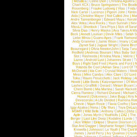
|
Metallica
|
Celine Dion
|
Christina Aguilera
Charli XCX
|
Bruce Springsteen
|
The Beatl
Rosenberg
|
Frauke Ludowig
|
Vitas
|
Frida
Nick Carter
|
Lucenzo
|
Pigeon John
|
Kimbr
Aida
|
Christine Mayer
|
Not Called Jinx
|
Ma
Andre Tannenberger
|
Edward Maya
|
Kersti
Alex Velea
|
Ava Rocks
|
Youn Sunnah
|
Nev
MissLi
|
Shonlock
|
Tara Priya
|
Sick of Sara
Silvia Dias
|
Henry Maske
|
Ava Takes A Wa
Beck
|
Annett Louisan
|
Devin Miles
|
Selah 
Liebe Minou
|
Guano Apes
|
Frank Ramond
Andy Grammer
|
Jamie Woon
|
Imany
|
Cat
Ziynet Sali
|
Jaguar Wright
|
Diane Birc
Beauregard
|
Olivia NewtonJohn
|
Tarja Tur
Redfield
|
Andreas Bourani
|
Miss Baby Sol
Slot
|
Rasheeda
|
Kristina Maria
|
Valerie
|
Lazee
|
Android Lust
|
Johannes Strate
|
T
Boys
|
Right Said Fred
|
Harris and Ford
|
N
Yolanda Be Cool
|
Adrian Sina
|
Lord Of T
McDonald
|
Ida Corr
|
Crystal Waters
|
Medi
Mess
|
Mike Candys
|
Alex Clare
|
DJ Lord
Toka
|
Mauro Perucchetti
|
Jack Holiday
|
A
Hewitt
|
Little Boots
|
Katzenjammer
|
Of Mon
Lashes
|
Graffiti6
|
Gerard
|
Miriam Bryant
|
Cherri Bomb
|
Mia Martina
|
Sarah Hackett
Cierra Ramirez
|
Richard Durand
|
Michael C
Howard
|
Dolcenera
|
Jake Bugg
|
Kris 
Devecerski
|
A Life Divided
|
Ramona Rots
Chevin
|
Ntjam Rosie
|
Flavia Coelho
|
San
Iggy Azalea
|
Nena
|
Olly Murs
|
Toya DeLaz
MSMR
|
Wild Belle
|
Anthony Callea
|
Zibbz
Aplin
|
Jonas Myrin
|
Youthkills
|
ZAZ
|
The 
Berger
|
Last Like Deep
|
Kodaline
|
Lorde
|
|
Ace Wilder
|
Eklipse
|
Sharon Doorson
|
C
Star And Dagger
|
Stephanie Neigel
|
Megal
Krewella
|
Johnossi
|
Le Youth
|
The Civil 
James
|
Jarell Perry
|
Ivy Quainoo
|
Crysta
Jillette Johnson
|
Garland Jeffreys
|
Gerald